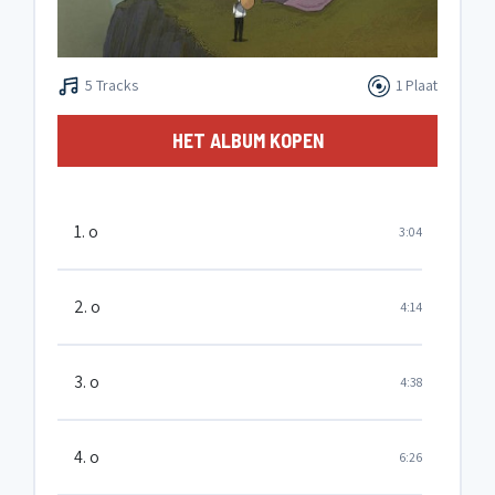
5 Tracks
1 Plaat
HET ALBUM KOPEN
1. o
3:04
2. o
4:14
3. o
4:38
4. o
6:26