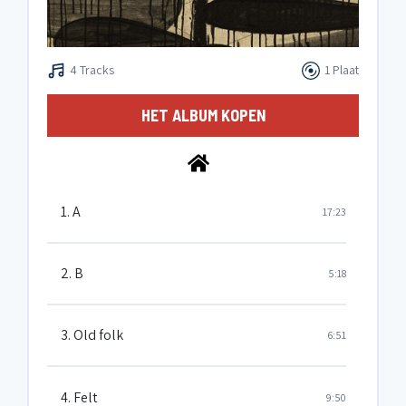
4 Tracks
1 Plaat
HET ALBUM KOPEN
1. A
17:23
2. B
5:18
3. Old folk
6:51
4. Felt
9:50