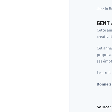
Jazz In 
GENT 
Cette ann
créativité
Cet anniv
propre af
ses émot
Les trois
Bonne 25
Source
: