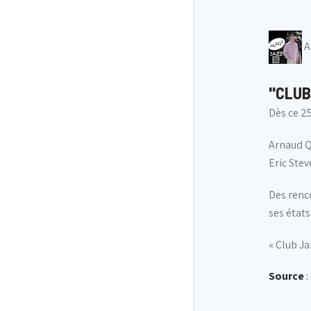
A
"CLUB
Dès ce 25
Arnaud Qu
Eric Ste
Des renco
ses états 
« Club Ja
Source
: