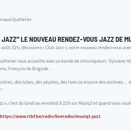
rnaud Quittelier
 JAZZ" LE NOUVEAU RENDEZ-VOUS JAZZ DE M
 août 22h, découvrez « Club Jazz », votre nouveau rendez-vous avec 
ittelier vous accueille avec sa bande de chroniqueurs : Sylviane Ha
vens, François de Brigode…
ntres, des tubes, des pépites, des lives ou encore des archives… dé
!
zz », c’est du lundi au vendredi à 22h sur Musiq3 et quand vous voul
https://www.rtbf.be/radio/liveradio/musiq3-jazz