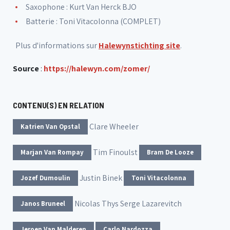
Saxophone : Kurt Van Herck BJO
Batterie : Toni Vitacolonna (COMPLET)
Plus d'informations sur
Halewynstichting site
.
Source
:
https://halewyn.com/zomer/
CONTENU(S) EN RELATION
Clare Wheeler
Katrien Van Opstal
Tim Finoulst
Marjan Van Rompay
Bram De Looze
Justin Binek
Jozef Dumoulin
Toni Vitacolonna
Nicolas Thys
Serge Lazarevitch
Janos Bruneel
Jeroen Van Malderen
Carlo Nardozza