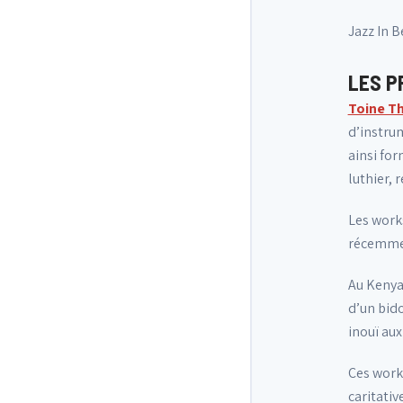
Jazz In 
LES P
Toine T
d’instru
ainsi for
luthier, 
Les work
récemme
Au Kenya
d’un bido
inouï aux
Ces work
caritativ