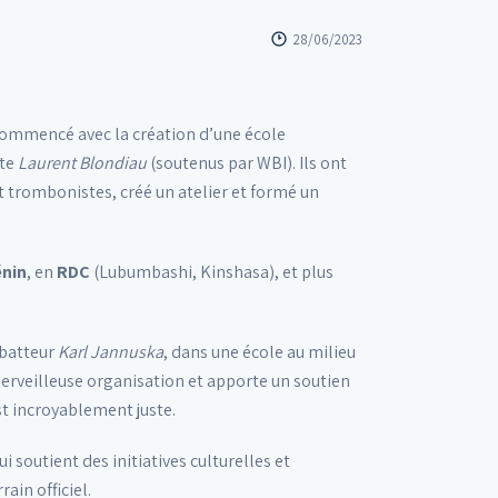
28/06/2023
commencé avec la création d’une école
ste
Laurent Blondiau
(soutenus par WBI). Ils ont
t trombonistes, créé un atelier et formé un
nin
, en
RDC
(Lubumbashi, Kinshasa), et plus
 batteur
Karl Jannuska
, dans une école au milieu
merveilleuse organisation et apporte un soutien
est incroyablement juste.
ui soutient des initiatives culturelles et
ain officiel.