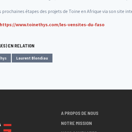
s prochaines étapes des projets de Toine en Afrique via son site int
https://www.toinethys.com/les-vensites-du-faso
(S) EN RELATION
Thys
Laurent Blondiau
A PROPOS DE NOUS
NOTRE MISSION