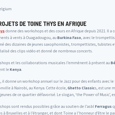
Belgium
ROJETS DE TOINE THYS EN AFRIQUE
hys
donne des workshops et des cours en Afrique depuis 2021. Il a 
ments à vents à Ouagadougou, au
Burkina Faso
, avec le trompetti
mé des dizaines de jeunes saxophonistes, trompettistes, tubistes e
réalisé des clips vidéo et donné de nombreux concerts.
shops et les collaborations musicales l’emmènent à présent au
Bé
nt le
Kenya
.
, il donne un workshop annuel sur le Jazz pour des enfants avec le
nville à Nairobi, au Kenya. Cette école,
Ghetto Classic
s, est une 
 jeunes de ce quartier défavorisé. Le slogan, ‘the Power of Music’, 
shops sont rendus possibles grâce au soutien de l’asbl
Ferragus
q
es à Bruxelles et à l’étranger, et dont Toine a l’honneur d’être le parr