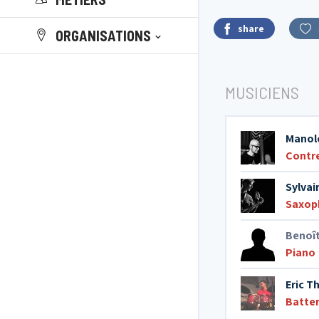
share
ORGANISATIONS
MUSICIENS
Manol
Contr
Sylvai
Saxop
Benoî
Piano
Eric T
Batter