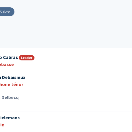
Suivre
o Cabras
Leader
ebasse
n Debaisieux
hone ténor
t Delbecq
hielemans
ie