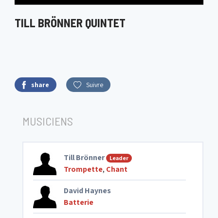
TILL BRÖNNER QUINTET
share
Suivre
MUSICIENS
Till Brönner
Leader
Trompette
,
Chant
David Haynes
Batterie