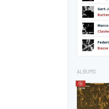
Gert-
Batter
Marco 
Clavie
Feder
Basse 
ALBUMS