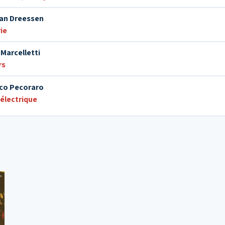
Jan Dreessen
ie
Marcelletti
rs
ico Pecoraro
électrique