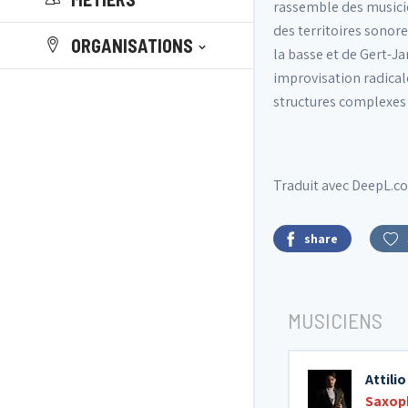
rassemble des musicien
des territoires sonor
ORGANISATIONS
la basse et de Gert-Ja
improvisation radicale
structures complexes 
Traduit avec DeepL.co
share
MUSICIENS
Attili
Saxop