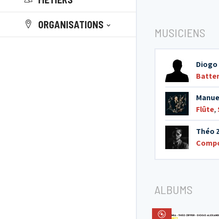
ORGANISATIONS
MUSICIENS
Diogo
Batter
Manue
Flûte
,
Théo 
Compo
ALBUMS