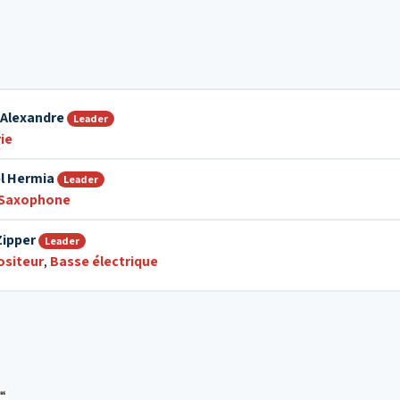
 Alexandre
Leader
ie
l Hermia
Leader
Saxophone
Zipper
Leader
siteur
,
Basse électrique