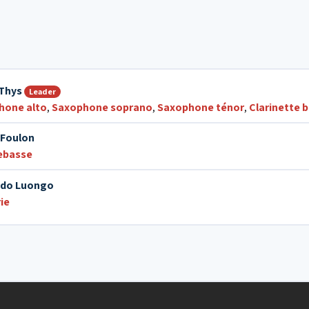
 Thys
Leader
hone alto
,
Saxophone soprano
,
Saxophone ténor
,
Clarinette 
 Foulon
ebasse
do Luongo
ie