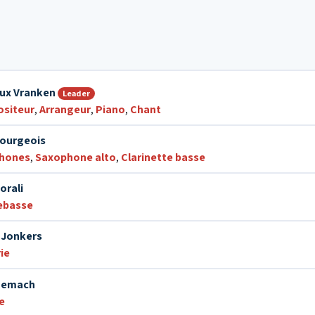
ux Vranken
Leader
siteur
,
Arrangeur
,
Piano
,
Chant
ourgeois
hones
,
Saxophone alto
,
Clarinette basse
orali
ebasse
 Jonkers
ie
Tzemach
e