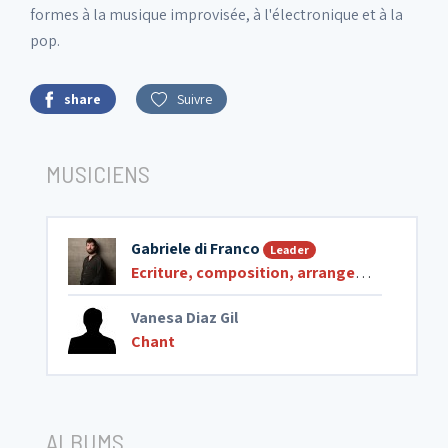
formes à la musique improvisée, à l'électronique et à la
pop.
share
Suivre
MUSICIENS
Gabriele di Franco
Leader
Ecriture, composition, arrangements
,
Comp
Vanesa Diaz Gil
Chant
ALBUMS