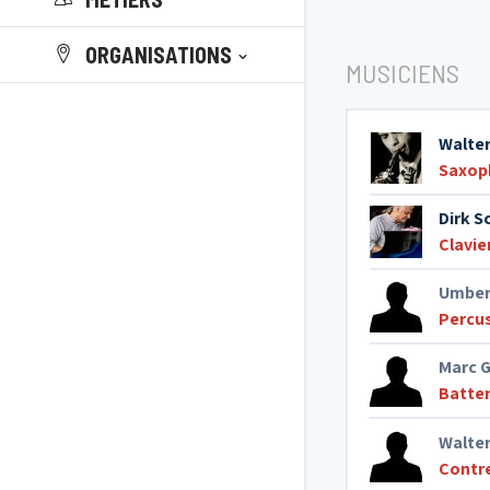
ORGANISATIONS
MUSICIENS
Walte
Saxop
Dirk S
Clavie
Umbert
Percu
Marc 
Batter
Walter
Contr