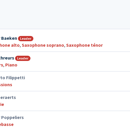
r Baeken
Leader
hone alto
,
Saxophone soprano
,
Saxophone ténor
chreurs
Leader
rs
,
Piano
o Filippetti
ssions
Geraerts
ie
 Poppeliers
ebasse