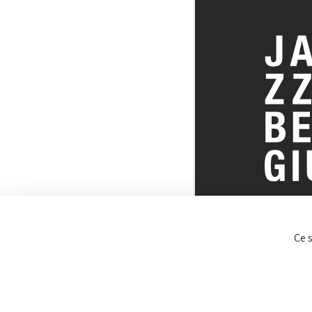
TOUT SUR 
Ce 
BELGE DU J
© JazzInBel