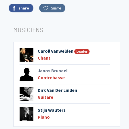
share
Suivre
MUSICIENS
Caroll Vanwelden
Leader
Chant
Janos Bruneel
Contrebasse
Dirk Van Der Linden
Guitare
Stijn Wauters
Piano