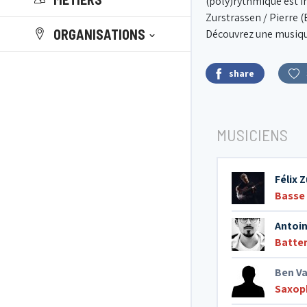
(poly)rythmique est i
Zurstrassen / Pierre 
ORGANISATIONS
Découvrez une musique
share
MUSICIENS
Félix 
Basse 
Antoin
Batter
Ben Va
Saxop