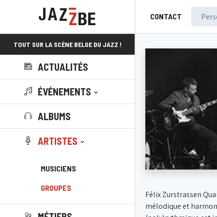
CONTACT
TOUT SUR LA SCÈNE BELGE DU JAZZ !
ACTUALITÉS
ÉVÉNEMENTS
ALBUMS
ARTISTES
MUSICIENS
GROUPES
Félix Zurstrassen Qua
mélodique et harmoniq
MÉTIERS