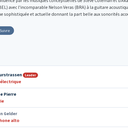
nfluencé par les musiques conceptuelles de Steve Coleman et d'Aka
(BEL) avec l'incomparable Nelson Veras (BRA) à la guitare acoustiq
 sophistiquée et actuelle donnant la part belle aux sonorités aco
Suivre
Zurstrassen
Leader
électrique
e Pierre
ie
n Gelder
hone alto