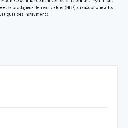
 Moon. Ce quatuor de haut vol réunit la brillante rythmique
ue et le prodigieux Ben van Gelder (NLD) au saxophone alto.
ustiques des instruments.