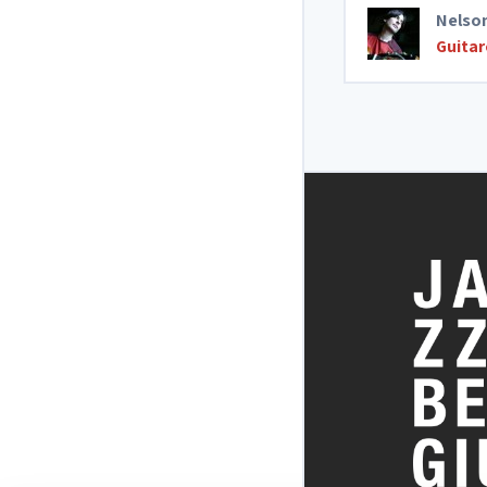
Nelso
Guitar