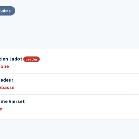
Suivre
tien Jadot
Leader
bone
Bedeur
ebasse
ume Vierset
e