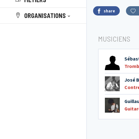
share
ORGANISATIONS
MUSICIENS
Sébas
Trom
José 
Contr
Guilla
Guitar