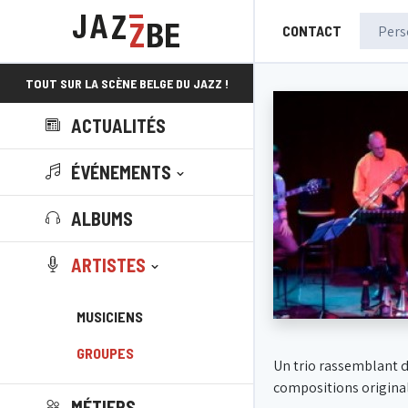
CONTACT
TOUT SUR LA SCÈNE BELGE DU JAZZ !
ACTUALITÉS
ÉVÉNEMENTS
ALBUMS
ARTISTES
MUSICIENS
GROUPES
Un trio rassemblant d
compositions original
MÉTIERS