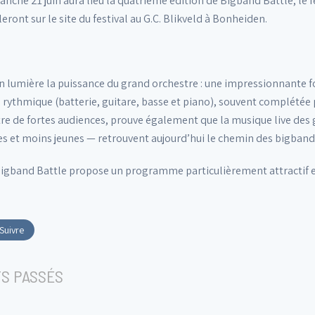
anche 21 juin aura lieu la quatrième édition de Bigband Battle, le 
eront sur le site du festival au G.C. Blikveld à Bonheiden.
n lumière la puissance du grand orchestre : une impressionnante
 rythmique (batterie, guitare, basse et piano), souvent complétée p
stre de fortes audiences, prouve également que la musique live des 
 et moins jeunes — retrouvent aujourd’hui le chemin des bigband
igband Battle propose un programme particulièrement attractif et
Suivre
S PASSÉS