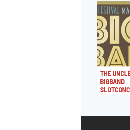
THE UNCLE
BIGBAND
SLOTCONC
BIGBAND 
2026
21/06/2026 19
Jacques Morrens
Bonheiden, Belg