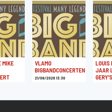
 MIKE
VLAMO
LOUIS
BIGBANDCONCERTEN
JAAR 
ERT
GERY'
21/06/2026 13:30
BATTLE
Jacques Morrensplein 2,
20/06/20
Bonheiden, België
Jacques Mo
Bonheiden,
:30
plein 2,
ië