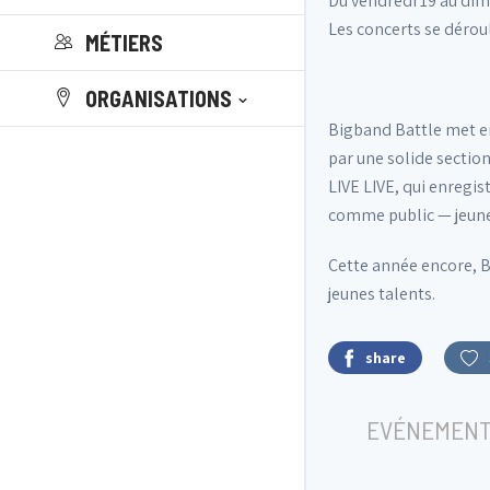
Du vendredi 19 au dim
Les concerts se déroul
MÉTIERS
ORGANISATIONS
Bigband Battle met e
par une solide section
LIVE LIVE, qui enregi
comme public — jeunes
Cette année encore, B
jeunes talents.
share
EVÉNEMENT