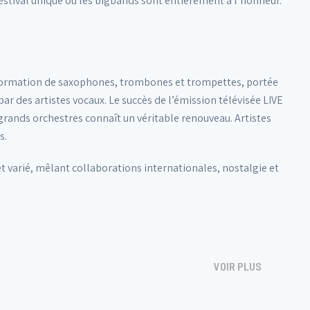
festival unique où les bigbands sont entièrement à l’honneur.
 formation de saxophones, trombones et trompettes, portée
ar des artistes vocaux. Le succès de l’émission télévisée LIVE
grands orchestres connaît un véritable renouveau. Artistes
s.
 varié, mêlant collaborations internationales, nostalgie et
VOIR PLUS