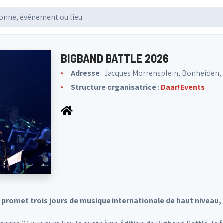
BIGBAND BATTLE 2026
Adresse
: Jacques Morrensplein, Bonheiden,
Structure organisatrice
:
Daar!Events
promet trois jours de musique internationale de haut niveau,