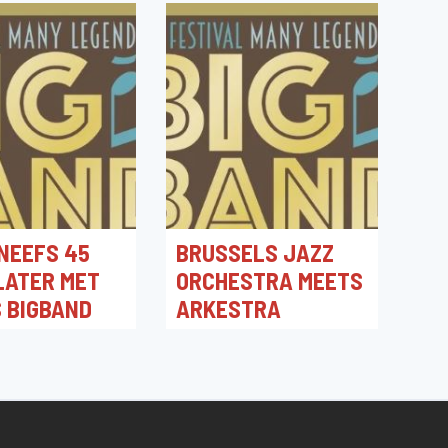
 NEEFS 45
BRUSSELS JAZZ
LATER MET
ORCHESTRA MEETS
S BIGBAND
ARKESTRA
26 20:00
19/06/2026 20:00
rrensplein 2,
Jacques Morrensplein,
 België
Bonheiden, België