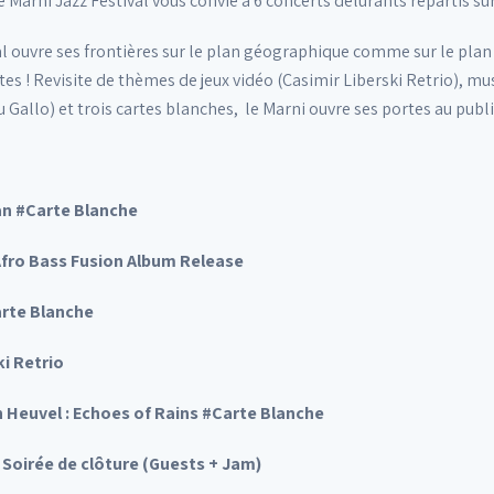
 Marni Jazz Festival vous convie à 6 concerts délurants répartis su
al ouvre ses frontières sur le plan géographique comme sur le plan
s ! Revisite de thèmes de jeux vidéo (Casimir Liberski Retrio), musi
 Gallo) et trois cartes blanches, le Marni ouvre ses portes au publ
an #Carte Blanche
 Afro Bass Fusion Album Release
arte Blanche
ki Retrio
 Heuvel : Echoes of Rains #Carte Blanche
 Soirée de clôture (Guests + Jam)