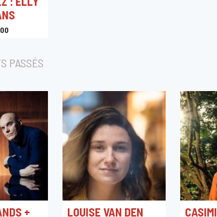
Z : ELLY
ANS
:00
S PASSÉS
ANDS +
LOUISE VAN DEN
CASIMI