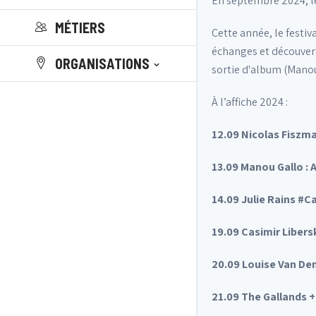
En septembre 2024, le
MÉTIERS
Cette année, le festiv
échanges et découverte
ORGANISATIONS
sortie d'album (Manou
À l’affiche 2024 :
12.09 Nicolas Fiszm
13.09 Manou Gallo :
14.09 Julie Rains #C
19.09 Casimir Libers
20.09 Louise Van Den
21.09 The Gallands +