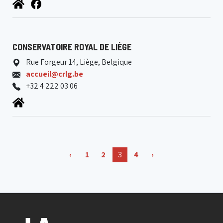
CONSERVATOIRE ROYAL DE LIÈGE
Rue Forgeur 14, Liège, Belgique
accueil@crlg.be
+32 4 222 03 06
‹
1
2
3
4
›