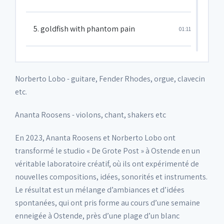
5. goldfish with phantom pain
01:11
6. world wild web
04:03
Norberto Lobo - guitare, Fender Rhodes, orgue, clavecin
etc.
7. I am you
04:00
Ananta Roosens - violons, chant, shakers etc
8. Meanwhile, in the rhizosphere
05:56
En 2023, Ananta Roosens et Norberto Lobo ont
transformé le studio « De Grote Post » à Ostende en un
véritable laboratoire créatif, où ils ont expérimenté de
nouvelles compositions, idées, sonorités et instruments.
Le résultat est un mélange d’ambiances et d’idées
spontanées, qui ont pris forme au cours d’une semaine
enneigée à Ostende, près d’une plage d’un blanc