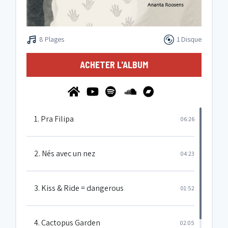
8 Plages
1 Disque
ACHETER L'ALBUM
1. Pra Filipa
06:26
2. Nés avec un nez
04:23
3. Kiss & Ride = dangerous
01:52
4. Cactopus Garden
02:05