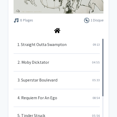
8 Plages
1 Disque
1. Straight Outta Swampton
09:13
2. Moby Dick.tator
04:55
3. Superstar Boulevard
05:33
4. Requiem For An Ego
08:54
5. Tinder Struck
05:56