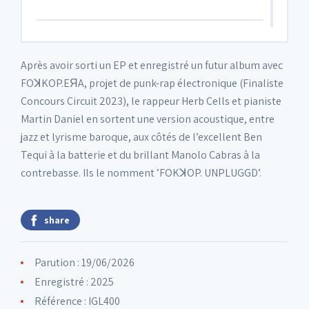
6. God Auction
06:34
Après avoir sorti un EP et enregistré un futur album avec
FOꓘKOP.EЯA, projet de punk-rap électronique (Finaliste
7. Title Trap
04:12
Concours Circuit 2023), le rappeur Herb Cells et pianiste
Martin Daniel en sortent une version acoustique, entre
jazz et lyrisme baroque, aux côtés de l’excellent Ben
8. This Is Euro.Pop.Op
02:19
Tequi à la batterie et du brillant Manolo Cabras à la
contrebasse. Ils le nomment ’FOKꓘOP. UNPLUGGD’.
share
Parution : 19/06/2026
Enregistré : 2025
Référence : IGL400