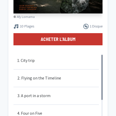
©
Afy Lomama
10 Plages
1 Disque
ACHETER L'ALBUM
1. City trip
2. Flying on the Timeline
3. A port in a storm
4. Four on Five