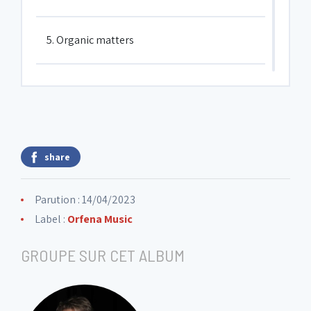
5. Organic matters
6. Raining interlude
7. The fun part of it
share
8. The never ending story
Parution : 14/04/2023
Label :
Orfena Music
9. What I do
GROUPE SUR CET ALBUM
10. Duchesse