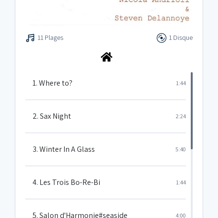
11 Plages
1 Disque
1. Where to?
1:44
2. Sax Night
2:24
3. Winter In A Glass
5:40
4. Les Trois Bo-Re-Bi
1:44
5. Salon d'Harmonie#seaside
4:00