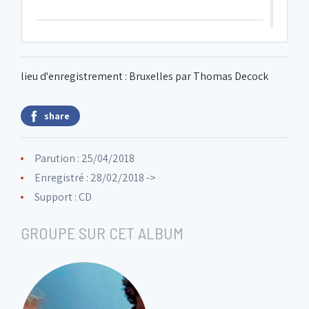
6. Almost Nine
1:33
lieu d'enregistrement : Bruxelles par Thomas Decock
7. Post Regermatic
2:57
share
8. Dawn
2:29
Parution : 25/04/2018
Enregistré : 28/02/2018 ->
9. For Rik
4:00
Support : CD
GROUPE SUR CET ALBUM
10. Last One
2:31
11. Max!
1:48