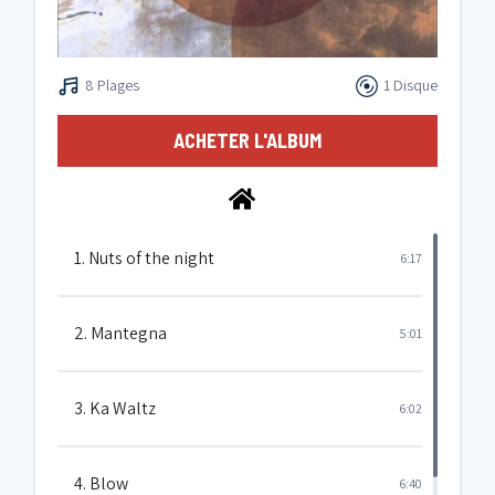
8 Plages
1 Disque
ACHETER L'ALBUM
1. Nuts of the night
6:17
2. Mantegna
5:01
3. Ka Waltz
6:02
4. Blow
6:40