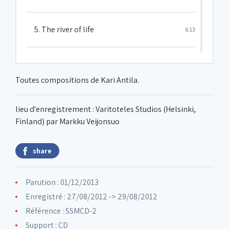
5. The river of life
6:13
6. Against the wind
7:17
Toutes compositions de Kari Antila.
7. Bossa chianti
6:19
lieu d'enregistrement : Varitoteles Studios (Helsinki,
Finland) par Markku Veijonsuo
8. Blues for the hungry goat
5:19
share
Parution : 01/12/2013
Enregistré : 27/08/2012 -> 29/08/2012
Référence : SSMCD-2
Support : CD