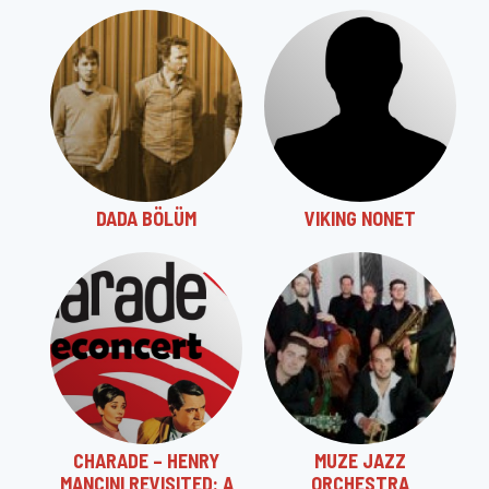
DADA BÖLÜM
VIKING NONET
CHARADE – HENRY
MUZE JAZZ
MANCINI REVISITED: A
ORCHESTRA