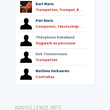
Bart Maris
Trompetten
,
Trompet
,
Bugle
Piet Maris
Componist
,
Tekstschrijver
,
Accordeon
,
So
Théophane Raballand
Slagwerk en percussie
Dirk Timmermans
Trompetten
Mathieu Verkaeren
Contrabas
AANVULLENDE INFO