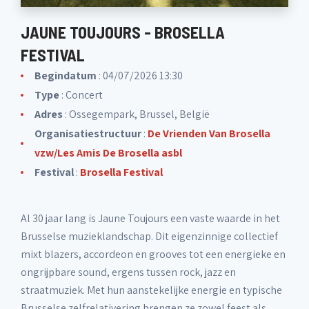
JAUNE TOUJOURS - BROSELLA
FESTIVAL
Begindatum
: 04/07/2026 13:30
Type
: Concert
Adres
: Ossegempark, Brussel, België
Organisatiestructuur
:
De Vrienden Van Brosella
vzw/Les Amis De Brosella asbl
Festival
:
Brosella Festival
Al 30 jaar lang is Jaune Toujours een vaste waarde in het
Brusselse muzieklandschap. Dit eigenzinnige collectief
mixt blazers, accordeon en grooves tot een energieke en
ongrijpbare sound, ergens tussen rock, jazz en
straatmuziek. Met hun aanstekelijke energie en typische
Brusselse zelfrelativering brengen ze zowel feest als