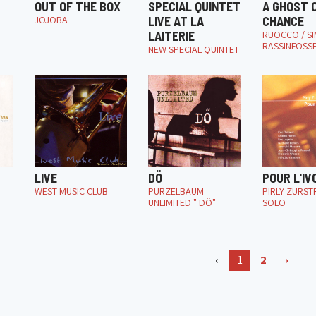
OUT OF THE BOX
SPECIAL QUINTET
A GHOST O
JOJOBA
LIVE AT LA
CHANCE
LAITERIE
RUOCCO / SI
RASSINFOSSE
NEW SPECIAL QUINTET
LIVE
DÖ
POUR L'IV
WEST MUSIC CLUB
PURZELBAUM
PIRLY ZURST
UNLIMITED " DÖ"
SOLO
‹
1
2
›