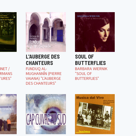
L'AUBERGE DES
SOUL OF
CHANTEURS
BUTTERFLIES
NET /
FUNDUQ AL-
BARBARA WIERNIK
ERMANS
MUGHANNÎN (PIERRE
"SOUL OF
TURES"
VAIANA) "L'AUBERGE
BUTTERFLIES"
DES CHANTEURS"