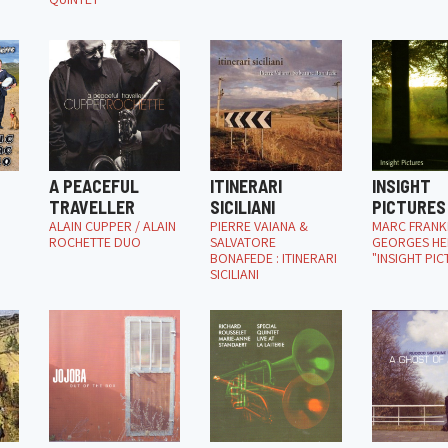
A PEACEFUL
ITINERARI
INSIGHT
TRAVELLER
SICILIANI
PICTURES
ALAIN CUPPER / ALAIN
PIERRE VAIANA &
MARC FRANKI
ROCHETTE DUO
SALVATORE
GEORGES H
BONAFEDE : ITINERARI
"INSIGHT PIC
SICILIANI