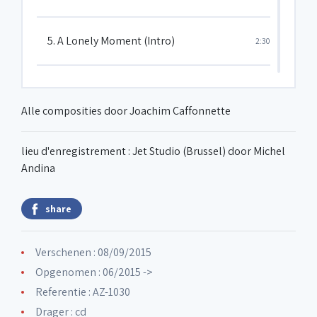
5. A Lonely Moment (Intro)
2:30
6. A Lonely Moment
5:51
Alle composities door Joachim Caffonnette
7. Romance pour la Grand-Place
5:19
lieu d'enregistrement : Jet Studio (Brussel) door Michel
Andina
8. Rumble in the Jungle
6:14
share
9. Pérégrinations
5:07
Verschenen : 08/09/2015
Opgenomen : 06/2015 ->
10. Simplexity
4:17
Referentie : AZ-1030
Drager : cd