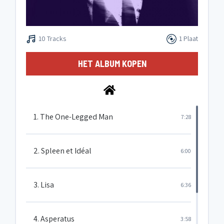
10 Tracks
1 Plaat
HET ALBUM KOPEN
1. The One-Legged Man
7:28
2. Spleen et Idéal
6:00
3. Lisa
6:36
4. Asperatus
3:58