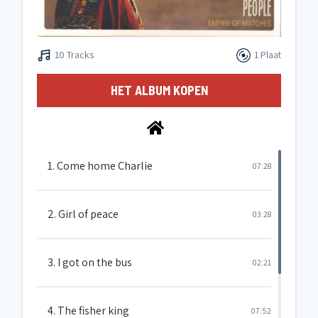
10 Tracks
1 Plaat
HET ALBUM KOPEN
1. Come home Charlie
07:28
2. Girl of peace
03:28
3. I got on the bus
02:21
4. The fisher king
07:52