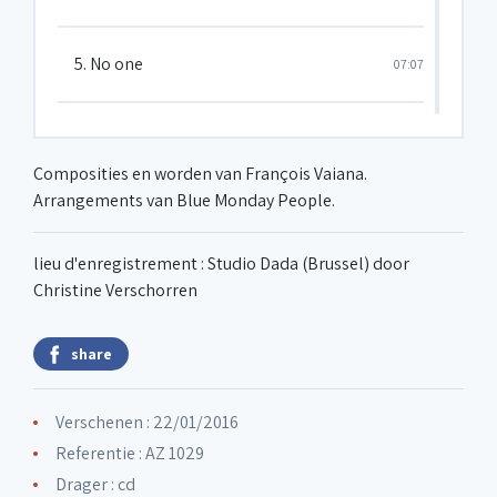
5. No one
07:07
6. Sweat
03:57
Composities en worden van François Vaiana.
Arrangements van Blue Monday People.
7. Where I belong
05:34
lieu d'enregistrement : Studio Dada (Brussel) door
Christine Verschorren
8. Love
03:17
share
9. The scent of honeysuckle vines
05:26
Verschenen : 22/01/2016
10. Fireworks
06:21
Referentie : AZ 1029
Drager : cd