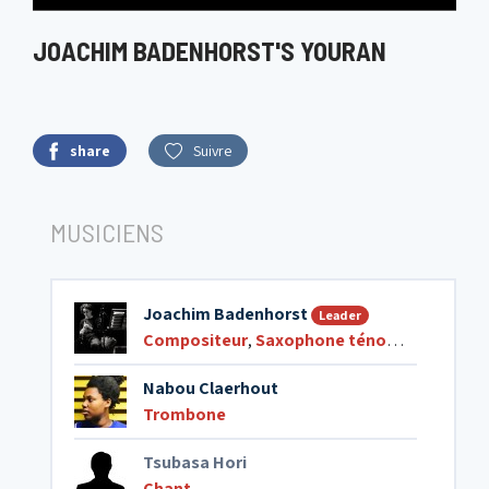
JOACHIM BADENHORST'S YOURAN
share
Suivre
MUSICIENS
Joachim Badenhorst
Leader
Compositeur
,
Saxophone ténor
,
Clarinette
,
Nabou Claerhout
Trombone
Tsubasa Hori
Chant