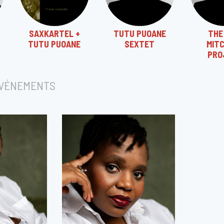
SAXKARTEL +
TUTU PUOANE
THE
TUTU PUOANE
SEXTET
MIT
PRO
ÉVÉNEMENTS