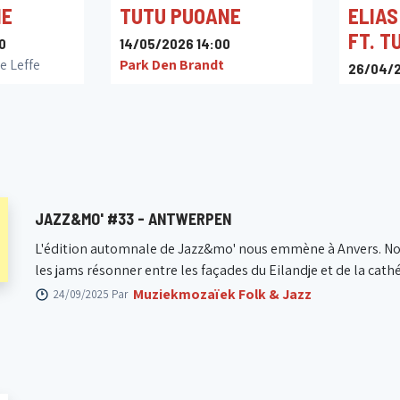
NE
TUTU PUOANE
ELIAS
FT. T
0
14/05/2026 14:00
e Leffe
Park Den Brandt
26/04/2
Ha Conc
JAZZ&MO' #33 - ANTWERPEN
L'édition automnale de Jazz&mo' nous emmène à Anvers. Nous
les jams résonner entre les façades du Eilandje et de la cath
Muziekmozaïek Folk & Jazz
24/09/2025 Par