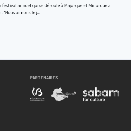
n festival annuel qui se déroule à Majorque et Minorque a
 'Nous aimons le j...
PARTENAIRES