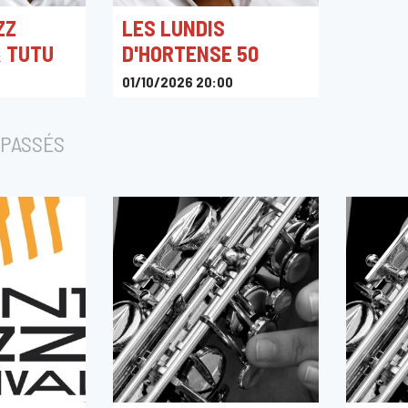
ZZ
LES LUNDIS
 TUTU
D'HORTENSE 50
01/10/2026 20:00
Flagey
PASSÉS