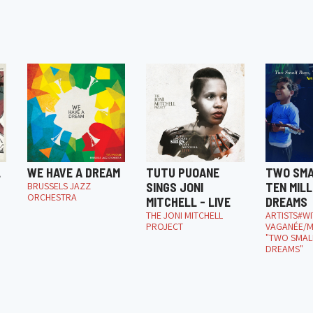
L
WE HAVE A DREAM
TUTU PUOANE
TWO SMA
BRUSSELS JAZZ
SINGS JONI
TEN MILL
ORCHESTRA
MITCHELL - LIVE
DREAMS
THE JONI MITCHELL
ARTISTS#W
PROJECT
VAGANÉE/M
"TWO SMALL
DREAMS"