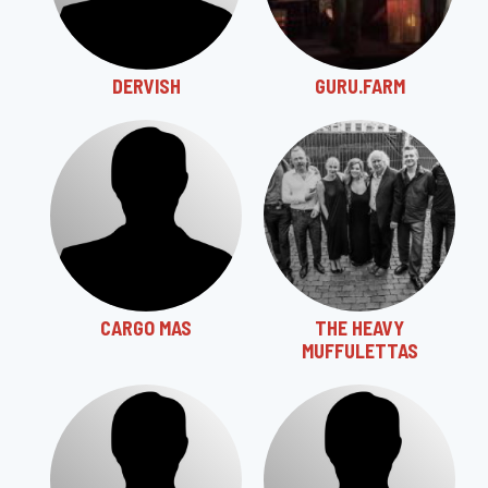
DERVISH
GURU.FARM
CARGO MAS
THE HEAVY
MUFFULETTAS