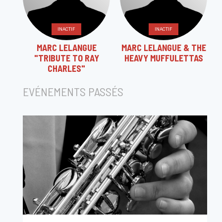
INACTIF
INACTIF
MARC LELANGUE
MARC LELANGUE & THE
"TRIBUTE TO RAY
HEAVY MUFFULETTAS
CHARLES"
EVÉNEMENTS PASSÉS