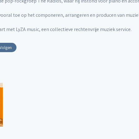
n de pop-rockgroep The Radios, waar hij instond voor piano en acco
 vooral toe op het componeren, arrangeren en producen van muziek v
tart met LyZA music, een collectieve rechtenvrije muziek service.
Volgen