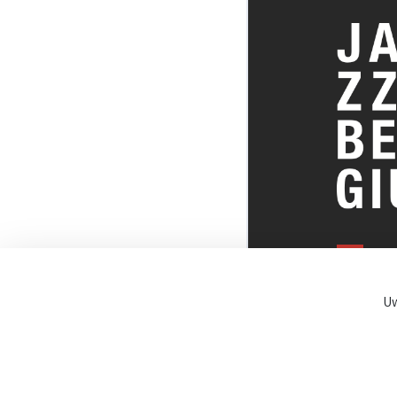
ALLES OVE
BELGISCHE
Uw
JAZZSCENE
© JazzInBel