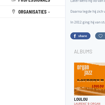
Later werd hij lid va
ORGANISATIES
Daarna legde hij zich
In 2012 ging hij van s
share
ALBUMS
LOULOU
LAURENS' B ORGAN