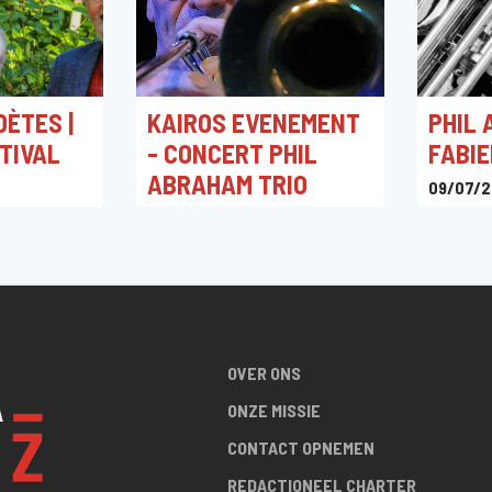
OÈTES |
KAIROS EVENEMENT
PHIL
TIVAL
- CONCERT PHIL
FABIE
ABRAHAM TRIO
09/07/2
Woodpec
31/01/2026 20:00
cambre
Salle Lumen : Chaussée de
Boendaal 36 - 1050 Ixelles
OVER ONS
ONZE MISSIE
CONTACT OPNEMEN
REDACTIONEEL CHARTER