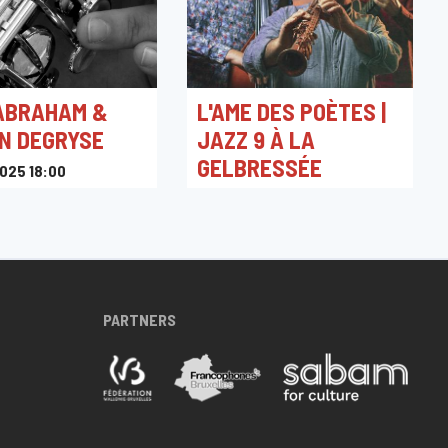
 ABRAHAM &
L'AME DES POÈTES |
N DEGRYSE
JAZZ 9 À LA
GELBRESSÉE
025 18:00
ker Bois de la
21/02/2025 20:00
Salle "La Gelbressée", Rue Ernest
Moëns 59, Namur, Belgique
PARTNERS