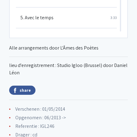
5. Avec le temps
3:33
6. La quête
5:55
Alle arrangements door L'Âmes des Poètes
7. Les funérailles d'antan
4:45
lieu d'enregistrement : Studio Igloo (Brussel) door Daniel
Léon
8. Jaurès
4:26
share
9. Jolie môme
3:55
Verschenen : 01/05/2014
Opgenomen : 06/2013 ->
10. Les passantes
5:17
Referentie : IGL246
Drager : cd