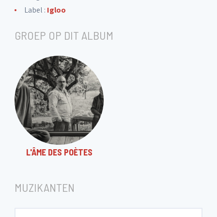
11. Il n'y a pas d'amour heureux
Label :
Igloo
1:35
GROEP OP DIT ALBUM
12. C'est extra / Comme à Ostende
1:35
13. Le temps ne fait rien à l'affaire / La
3:47
valse à mille temps
L'ÂME DES POÈTES
MUZIKANTEN