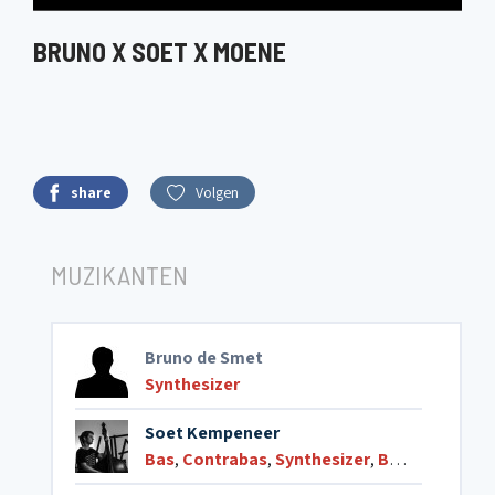
BRUNO X SOET X MOENE
share
Volgen
MUZIKANTEN
Bruno de Smet
Synthesizer
Soet Kempeneer
Bas
,
Contrabas
,
Synthesizer
,
Basgitaar2