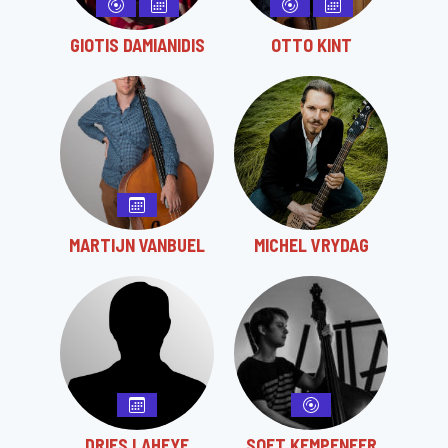
GIOTIS DAMIANIDIS
OTTO KINT
MARTIJN VANBUEL
MICHEL VRYDAG
DRIES LAHEYE
SOET KEMPENEER