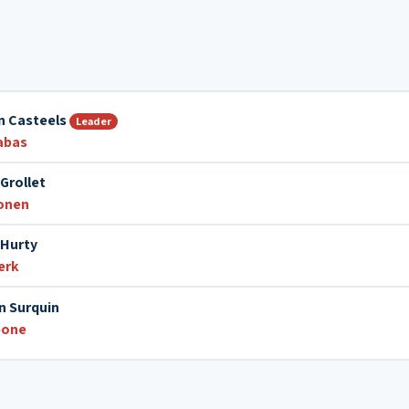
n Casteels
Leader
abas
Grollet
onen
 Hurty
erk
n Surquin
bone