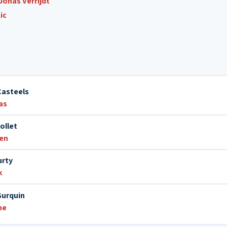
Jonas Verrijdt
ic
Casteels
as
ollet
en
urty
k
Surquin
ne