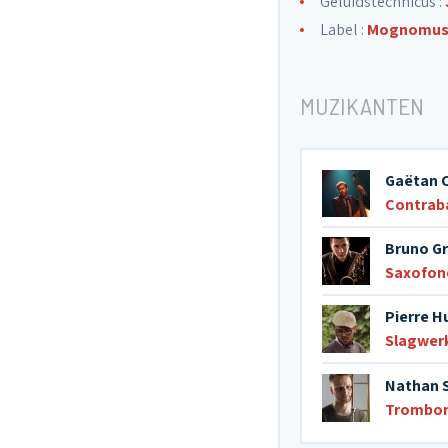
Geluidstechnicus :
Label :
Mognomus
MUZIKANTEN
Gaëtan 
Contrab
Bruno Gr
Saxofon
Pierre H
Slagwer
Nathan 
Trombo