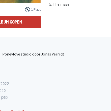
5. The maze
1 Plaat
6. Mantra mandra
LBUM KOPEN
7. The persons
 : Poneylove studio door Jonas Verrijdt
8. Selena
1/2022
020
 j060