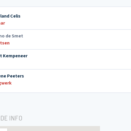
land Celis
aar
no de Smet
tsen
t Kempeneer
ne Peeters
gwerk
DE INFO