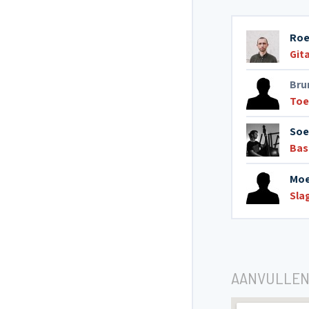
Roe
Git
Bru
Toe
Soe
Bas
Moe
Sla
AANVULLEN