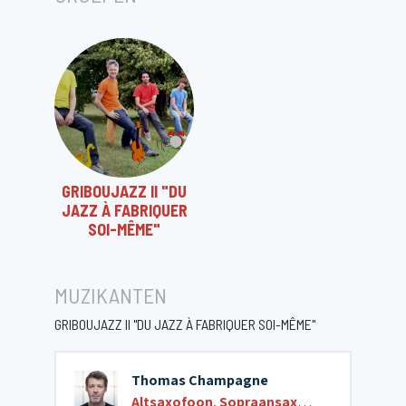
GRIBOUJAZZ II "DU
JAZZ À FABRIQUER
SOI-MÊME"
MUZIKANTEN
GRIBOUJAZZ II "DU JAZZ À FABRIQUER SOI-MÊME"
Thomas Champagne
Altsaxofoon
,
Sopraansaxofoon
,
Tenorsa