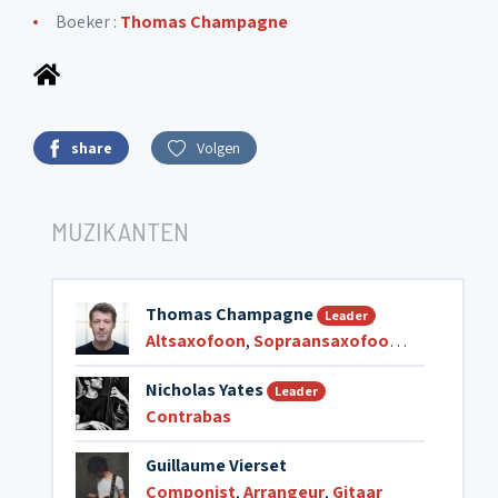
Boeker :
Thomas Champagne
share
Volgen
MUZIKANTEN
Thomas Champagne
Leader
Altsaxofoon
,
Sopraansaxofoon
,
Tenorsaxo
Nicholas Yates
Leader
Contrabas
Guillaume Vierset
Componist
,
Arrangeur
,
Gitaar