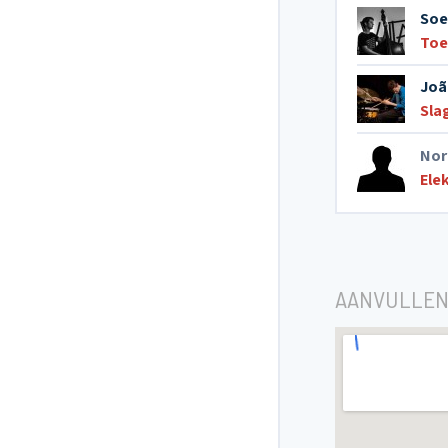
Soe
Toe
Joã
Sla
Nor
Ele
AANVULLEN