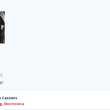
N
G"
n Cassiers
g
,
Electronica