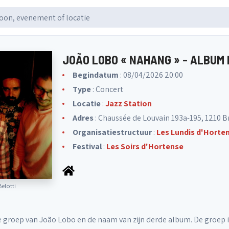
JOÃO LOBO « NAHANG » - ALBUM
Begindatum
: 08/04/2026 20:00
Type
: Concert
Locatie
:
Jazz Station
Adres
: Chaussée de Louvain 193a-195, 1210 B
Organisatiestructuur
:
Les Lundis d'Horte
Festival
:
Les Soirs d'Hortense
elotti
 groep van João Lobo en de naam van zijn derde album. De groep i