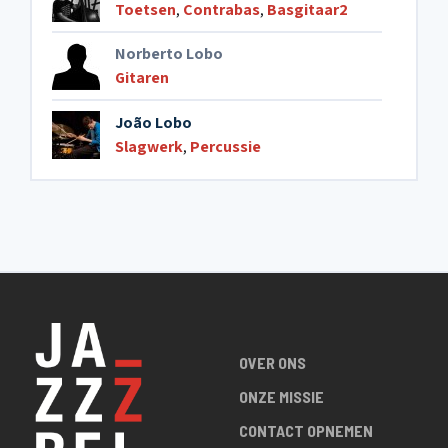
Toetsen
,
Contrabas
,
Basgitaar2
Norberto Lobo
Gitaren
João Lobo
Slagwerk
,
Percussie
OVER ONS
ONZE MISSIE
CONTACT OPNEMEN