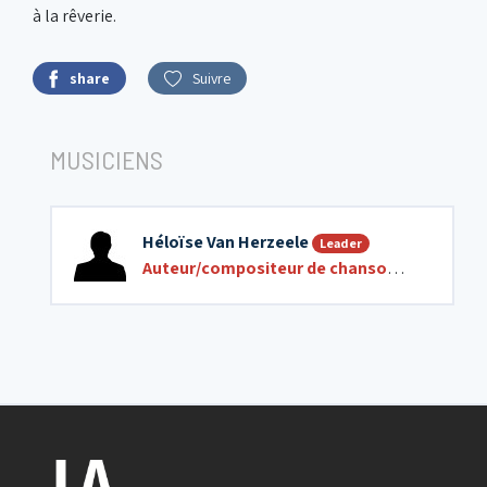
à la rêverie.
share
Suivre
MUSICIENS
Héloïse Van Herzeele
Leader
Auteur/compositeur de chansons
,
Chant