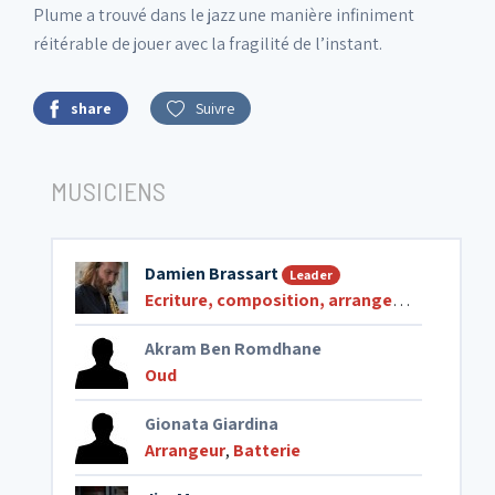
Plume a trouvé dans le jazz une manière infiniment
réitérable de jouer avec la fragilité de l’instant.
share
Suivre
MUSICIENS
Damien Brassart
Leader
Ecriture, composition, arrangements
,
Saxo
Akram Ben Romdhane
Oud
Gionata Giardina
Arrangeur
,
Batterie