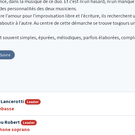
ence, dans la musique de ce duo. Et c'est ni un hasard, ni un manque 
 des personnalités des deux musiciens.
e l'amour pour l'improvisation libre et l'écriture, ils recherchen
aboutir à l'autre. Au centre de cette démarche se trouve toujours u
 souvent simples, épurées, mélodiques, parfois élaborées, compl
Suivre
 Lancerotti
Leader
ebasse
eu Robert
Leader
hone soprano