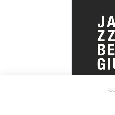
TOUT SUR 
Ce 
BELGE DU J
© JazzInBel