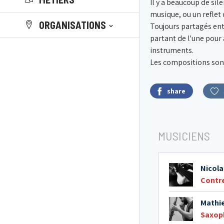
Il y a beaucoup de sil
musique, ou un reflet
ORGANISATIONS
Toujours partagés entr
partant de l'une pour 
instruments.
Les compositions sont
share
MUSICIENS
Nicola
Contr
Mathi
Saxop