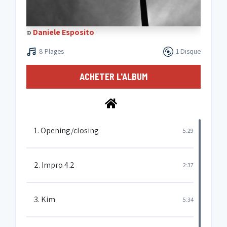
Daniele Esposito
©
8 Plages
1 Disque
ACHETER L'ALBUM
1. Opening/closing
5:29
2. Impro 4.2
2:37
3. Kim
5:34