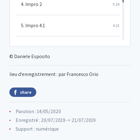
4. Impro 2
5:24
5. Impro 4.1
4:22
6. Impro 5
5:57
© Daniele Esposito
7. Impro 8
6:15
lieu d'enregistrement : par Francesco Orio
8. Per trio
4:18
share
Parution : 14/05/2020
Enregistré : 20/07/2019 -> 21/07/2019
Support : numérique