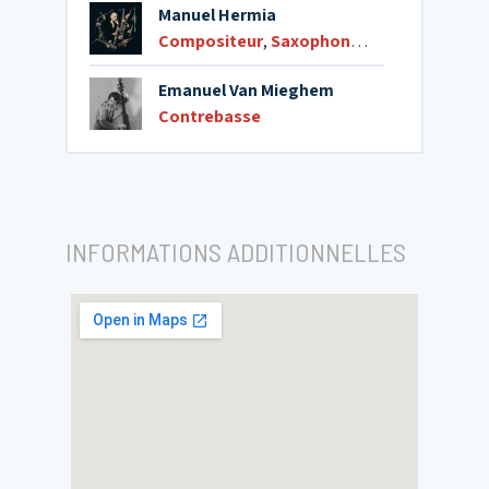
Manuel Hermia
Compositeur
,
Saxophone alto
,
Saxophone
Emanuel Van Mieghem
Contrebasse
INFORMATIONS ADDITIONNELLES